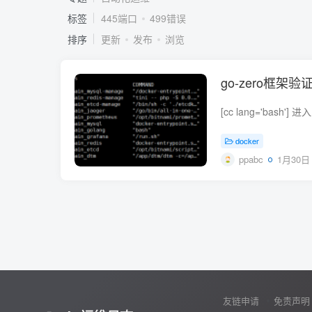
标签
445端口
499错误
排序
更新
发布
浏览
go-zero框架验证
docker
ppabc
1月30日 
友链申请
免责声明