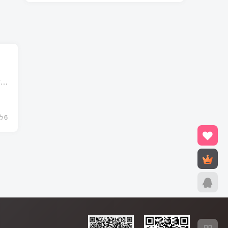
[cc lang='bash'] 进入入 golang 容器 $ docker exec -it gonivinck_golang_1 bash 使用 nivin 命令工具 nivin install 安装项目依赖命令。 $ ./nivin install nivin start [rpc|api] [service_...
6