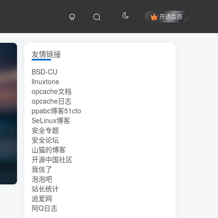
开通会员
友情链接
BSD-CU
linuxtone
opcache文档
opcache日志
ppabc博客51cto
SeLinux博客
安全专题
安全论坛
山猫的博客
开源中国社区
我信了
泡泡吧
站长统计
追爱网
阿Q日志