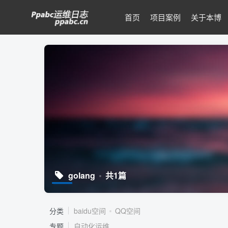
首页
项目案例
关于本博
golang
共1篇
分类
baidu空间
QQ空间
专题
自动化运维