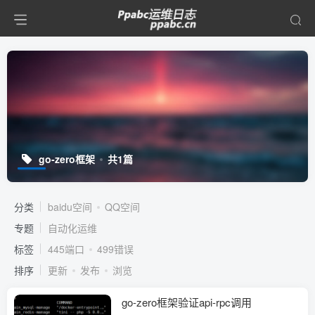
go-zero框架
共1篇
分类
baidu空间
QQ空间
专题
自动化运维
标签
445端口
499错误
排序
更新
发布
浏览
go-zero框架验证api-rpc调用