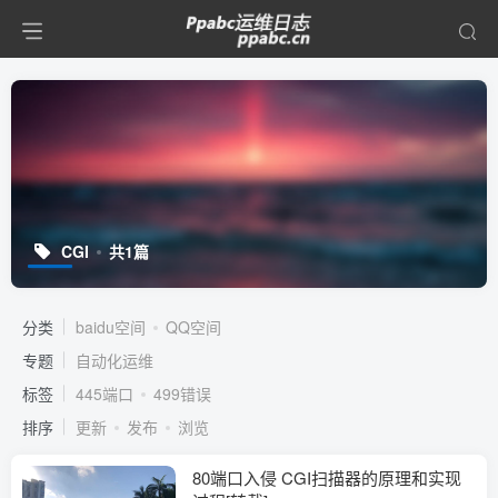
CGI
共1篇
分类
baidu空间
QQ空间
专题
自动化运维
标签
445端口
499错误
排序
更新
发布
浏览
80端口入侵 CGI扫描器的原理和实现