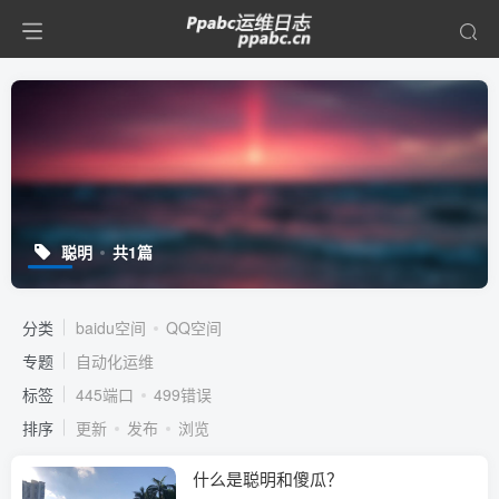
聪明
共1篇
分类
baidu空间
QQ空间
专题
自动化运维
标签
445端口
499错误
排序
更新
发布
浏览
什么是聪明和傻瓜？