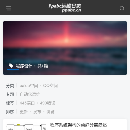
程序设计
共1篇
分类
baidu空间
QQ空间
专题
自动化运维
标签
445端口
499错误
排序
更新
发布
浏览
程序系统架构的动静分离简述