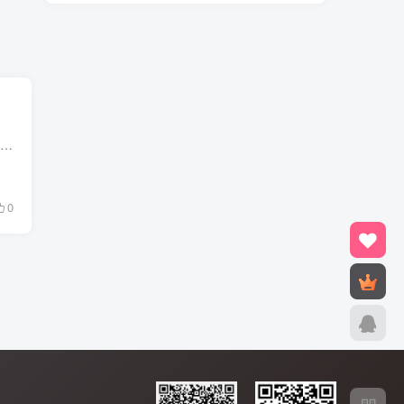
目标： 原来MYSQL数据库位置是：/var/lib/mysql/*，移动到/home/lib/mysql/*下。 环境： VM WORKSTATION5 centos4.4 mysql4.1 步骤： 1。 #service mysqld stop #ps -ef |grep mysqld #确认停止...
0