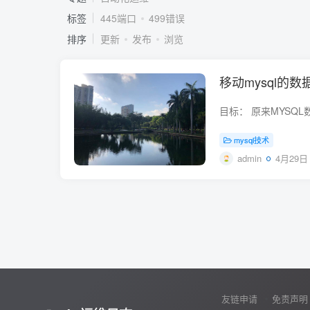
标签
445端口
499错误
排序
更新
发布
浏览
移动mysql的
mysql技术
admin
4月29日 
友链申请
免责声明