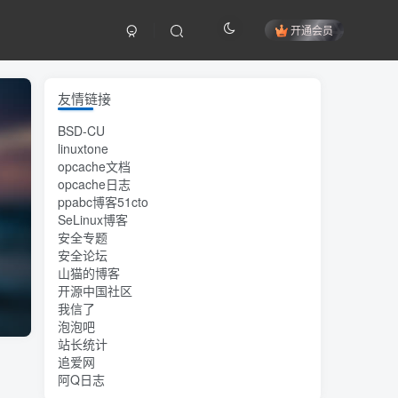
开通会员
友情链接
BSD-CU
linuxtone
opcache文档
opcache日志
ppabc博客51cto
SeLinux博客
安全专题
安全论坛
山猫的博客
开源中国社区
我信了
泡泡吧
站长统计
追爱网
阿Q日志