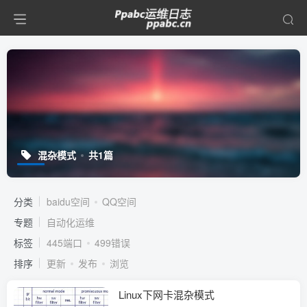
混杂模式
共1篇
分类
baidu空间
QQ空间
专题
自动化运维
标签
445端口
499错误
排序
更新
发布
浏览
Linux下网卡混杂模式