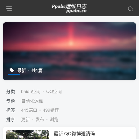
最新
共1篇
分类
baidu空间
QQ空间
专题
自动化运维
标签
445端口
499错误
排序
更新
发布
浏览
最新 QQ微博邀请码