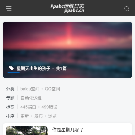
星期天出生的孩子
共1篇
分类
baidu空间
QQ空间
专题
自动化运维
标签
445端口
499错误
排序
更新
发布
浏览
你是星期几呢 ？