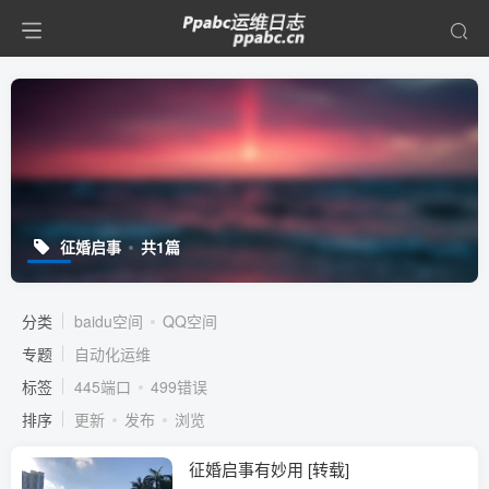
征婚启事
共1篇
分类
baidu空间
QQ空间
专题
自动化运维
标签
445端口
499错误
排序
更新
发布
浏览
征婚启事有妙用 [转载]