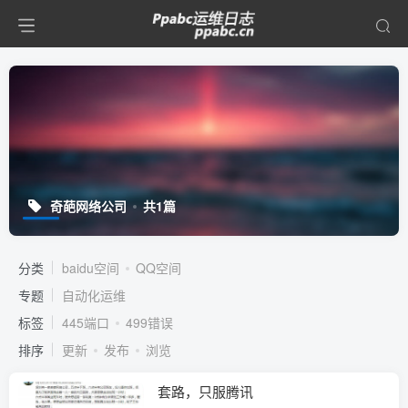
奇葩网络公司
共1篇
分类
baidu空间
QQ空间
专题
自动化运维
标签
445端口
499错误
排序
更新
发布
浏览
套路，只服腾讯