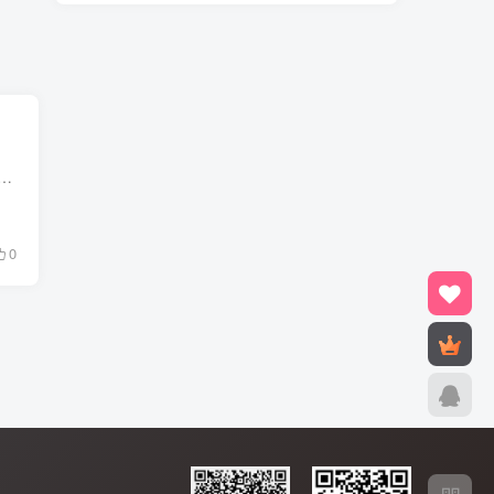
饭 回来发现手机不见啦，我一向做事小心，马上按原路回去找， 结果找到了，掉在路上啦，失而复得真高兴啊 ！ 我手机里 好多 重要资料 谁要是 捡到 会用...
0