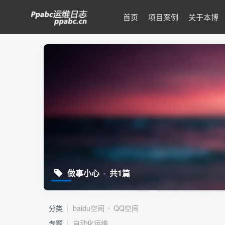
首页
项目案例
关于本博
做事小心
共1篇
分类
baidu空间
QQ空间
专题
自动化运维