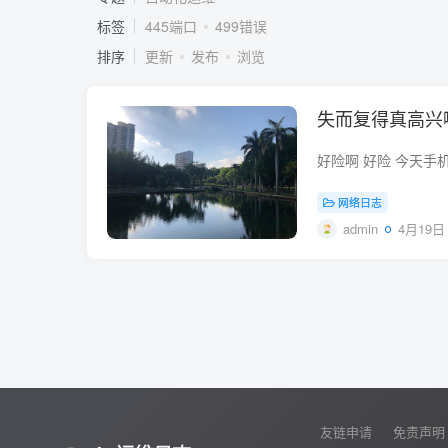
标签
445端口
499错误
排序
更新
发布
浏览
失而复得真高兴
网络日志
admin
4月19日 
友链申请
免责声明