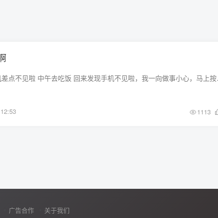
啊
好险啊 好险 今天手机差点不见啦 中午去吃
12:53
1113
广告合作
关于我们