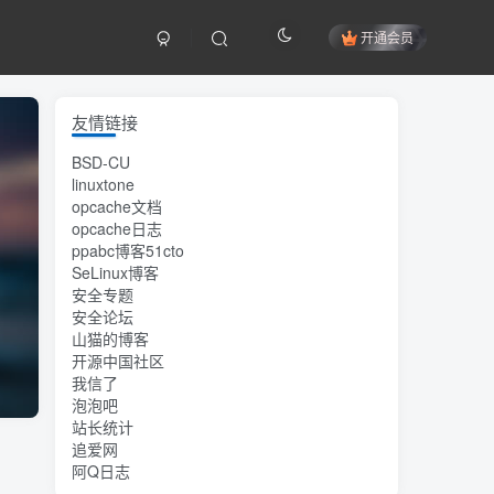
开通会员
友情链接
BSD-CU
linuxtone
opcache文档
opcache日志
ppabc博客51cto
SeLinux博客
安全专题
安全论坛
山猫的博客
开源中国社区
我信了
泡泡吧
站长统计
追爱网
阿Q日志