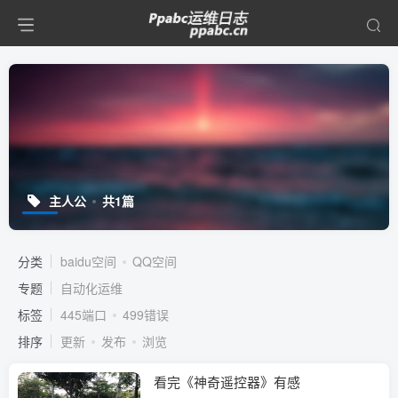
主人公
共1篇
分类
baidu空间
QQ空间
专题
自动化运维
标签
445端口
499错误
排序
更新
发布
浏览
看完《神奇遥控器》有感