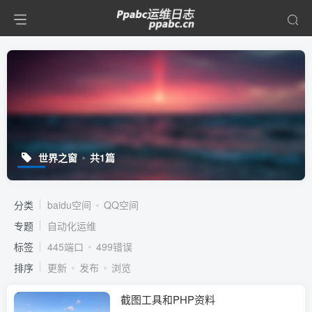
世界之窗
共1篇
分类
baidu空间
QQ空间
专题
自动化运维
标签
445端口
499错误
排序
更新
发布
浏览
截图工具和PHP资料