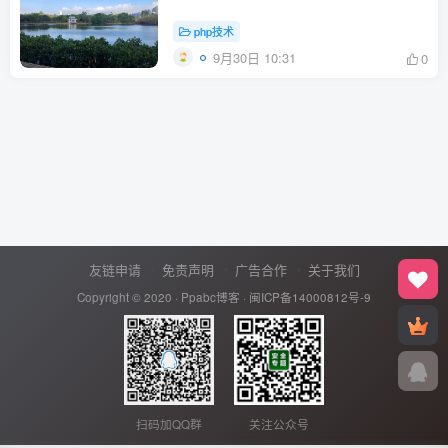
php技术
9月30日 10:31
0
友链申请
免责声明
广告合作
关于我们
Copyright © 2020 ·
Ppabc博客
·
闽ICP备14000812号-9
扫码加QQ群
关注公众号